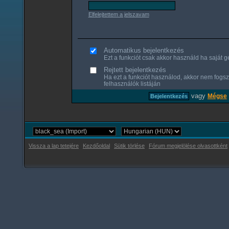
Elfelejtettem a jelszavam
Automatikus bejelentkezés
Ezt a funkciót csak akkor használd ha saját gé
Rejtett bejelentkezés
Ha ezt a funkciót használod, akkor nem fogsz
felhasználók listáján
vagy
Mégse
Vissza a lap tetejére
Kezdőoldal
Sütik törlése
Fórum megjelölése olvasottként