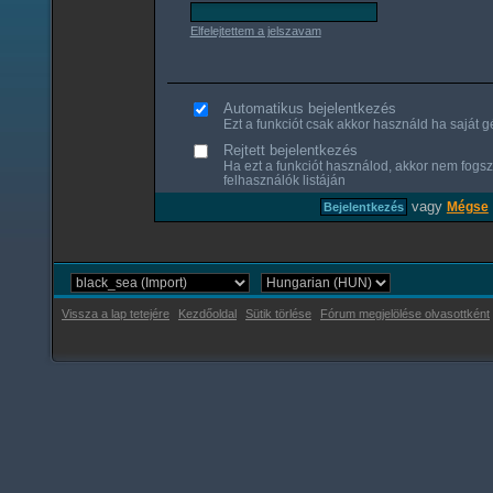
Elfelejtettem a jelszavam
Automatikus bejelentkezés
Ezt a funkciót csak akkor használd ha saját gé
Rejtett bejelentkezés
Ha ezt a funkciót használod, akkor nem fogsz
felhasználók listáján
vagy
Mégse
Vissza a lap tetejére
Kezdőoldal
Sütik törlése
Fórum megjelölése olvasottként