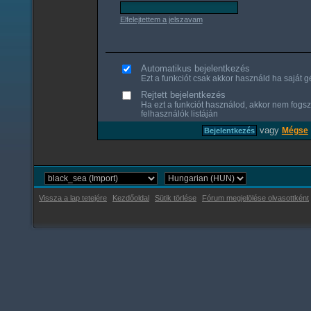
Elfelejtettem a jelszavam
Automatikus bejelentkezés
Ezt a funkciót csak akkor használd ha saját gé
Rejtett bejelentkezés
Ha ezt a funkciót használod, akkor nem fogsz
felhasználók listáján
vagy
Mégse
Vissza a lap tetejére
Kezdőoldal
Sütik törlése
Fórum megjelölése olvasottként