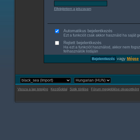
Elfelejtettem a jelszavam
Automatikus bejelentkezés
Ezt a funkciót csak akkor használd ha saját gé
Rejtett bejelentkezés
Ha ezt a funkciót használod, akkor nem fogsz
felhasználók listáján
vagy
Mégse
Vissza a lap tetejére
Kezdőoldal
Sütik törlése
Fórum megjelölése olvasottként