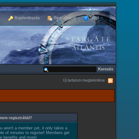
Bejelentkezés
Regisztráció
Súgó
Új tartalom megtekintése
nem regisztráltál?
ou aren't a member yet, it only takes a
le of minutes to register! Members get
e benefits and more!