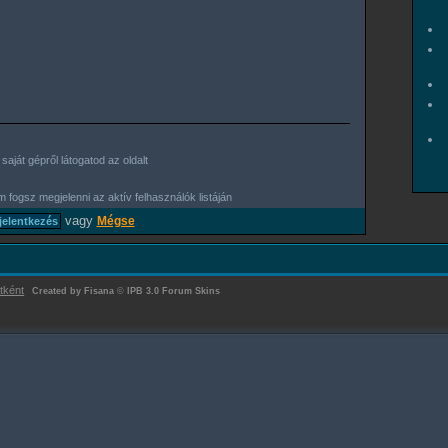
aját gépről látogatod az oldalt
 fogsz megjelenni az aktív felhasználók listáján
vagy
Mégse
tként
Created by Fisana
©
IPB 3.0 Forum Skins