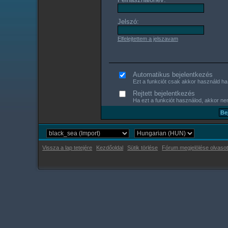
Jelszó:
Elfelejtettem a jelszavam
Automatikus bejelentkezés
Ezt a funkciót csak akkor használd ha s
Rejtett bejelentkezés
Ha ezt a funkciót használod, akkor nem
Vissza a lap tetejére
Kezdőoldal
Sütik törlése
Fórum megjelölése olvasot