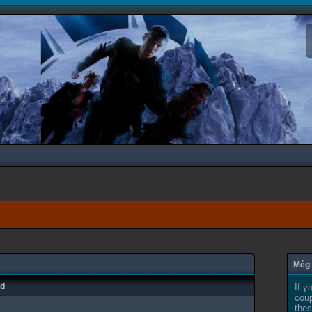
Még 
ad
If y
coup
thes