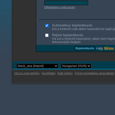
Elfelejtettem a jelszavam
Automatikus bejelentkezés
Ezt a funkciót csak akkor használd ha saját gé
Rejtett bejelentkezés
Ha ezt a funkciót használod, akkor nem fogsz
felhasználók listáján
vagy
Mégse
Vissza a lap tetejére
Kezdőoldal
Sütik törlése
Fórum megjelölése olvasottként