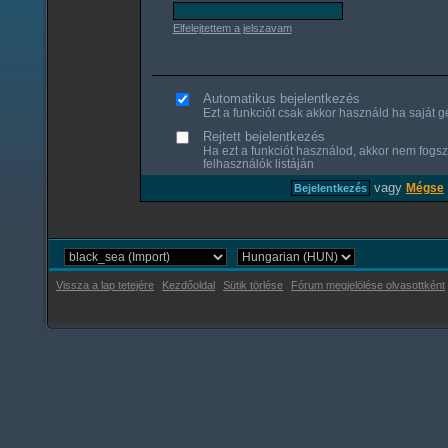
Elfelejtettem a jelszavam
Automatikus bejelentkezés
Ezt a funkciót csak akkor használd ha saját gé
Rejtett bejelentkezés
Ha ezt a funkciót használod, akkor nem fogsz
felhasználók listáján
vagy
Mégse
Vissza a lap tetejére
Kezdőoldal
Sütik törlése
Fórum megjelölése olvasottként