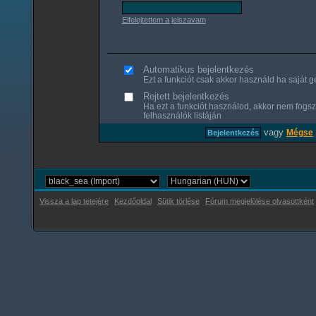
Elfelejtettem a jelszavam
Automatikus bejelentkezés
Ezt a funkciót csak akkor használd ha saját gé
Rejtett bejelentkezés
Ha ezt a funkciót használod, akkor nem fogsz
felhasználók listáján
vagy
Mégse
Vissza a lap tetejére
Kezdőoldal
Sütik törlése
Fórum megjelölése olvasottként