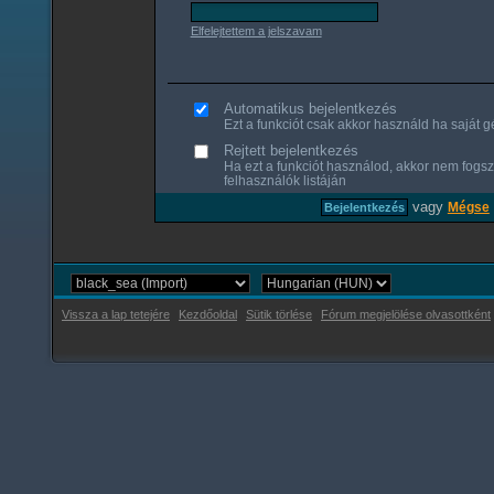
Elfelejtettem a jelszavam
Automatikus bejelentkezés
Ezt a funkciót csak akkor használd ha saját gé
Rejtett bejelentkezés
Ha ezt a funkciót használod, akkor nem fogsz
felhasználók listáján
vagy
Mégse
Vissza a lap tetejére
Kezdőoldal
Sütik törlése
Fórum megjelölése olvasottként