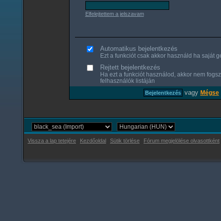
Elfelejtettem a jelszavam
Automatikus bejelentkezés
Ezt a funkciót csak akkor használd ha saját gé
Rejtett bejelentkezés
Ha ezt a funkciót használod, akkor nem fogsz
felhasználók listáján
vagy
Mégse
Vissza a lap tetejére
Kezdőoldal
Sütik törlése
Fórum megjelölése olvasottként