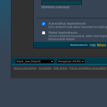
Elfelejtettem a jelszavam
Automatikus bejelentkezés
Ezt a funkciót csak akkor használd ha saját gé
Rejtett bejelentkezés
Ha ezt a funkciót használod, akkor nem fogsz
felhasználók listáján
vagy
Mégse
Vissza a lap tetejére
Kezdőoldal
Sütik törlése
Fórum megjelölése olvasottként