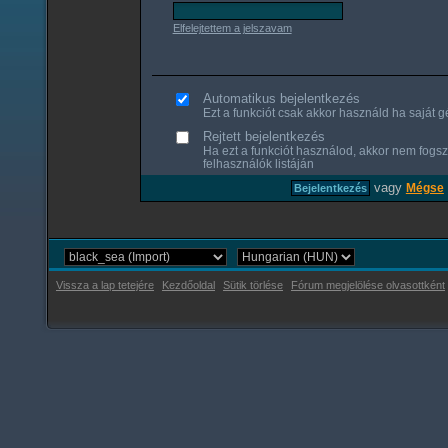
Elfelejtettem a jelszavam
Automatikus bejelentkezés
Ezt a funkciót csak akkor használd ha saját gé
Rejtett bejelentkezés
Ha ezt a funkciót használod, akkor nem fogsz
felhasználók listáján
vagy
Mégse
Vissza a lap tetejére
Kezdőoldal
Sütik törlése
Fórum megjelölése olvasottként