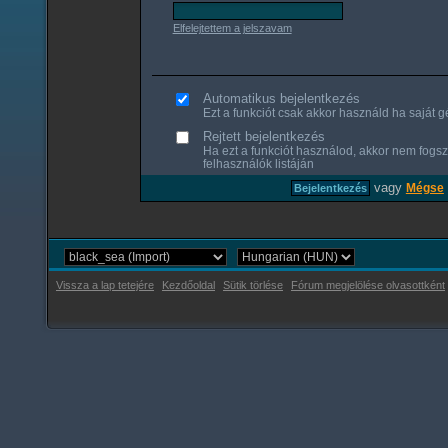
Elfelejtettem a jelszavam
Automatikus bejelentkezés
Ezt a funkciót csak akkor használd ha saját gé
Rejtett bejelentkezés
Ha ezt a funkciót használod, akkor nem fogsz
felhasználók listáján
vagy
Mégse
Vissza a lap tetejére
Kezdőoldal
Sütik törlése
Fórum megjelölése olvasottként