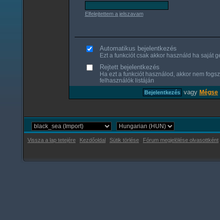
Elfelejtettem a jelszavam
Automatikus bejelentkezés
Ezt a funkciót csak akkor használd ha saját gé
Rejtett bejelentkezés
Ha ezt a funkciót használod, akkor nem fogsz
felhasználók listáján
vagy
Mégse
Vissza a lap tetejére
Kezdőoldal
Sütik törlése
Fórum megjelölése olvasottként