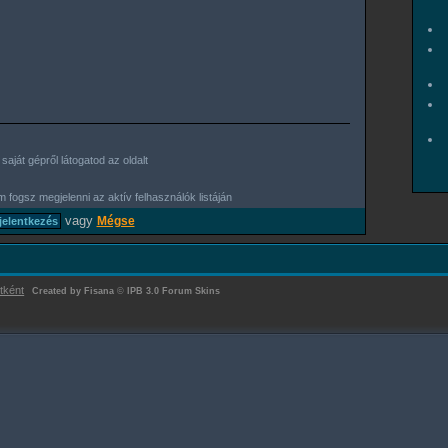
aját gépről látogatod az oldalt
 fogsz megjelenni az aktív felhasználók listáján
vagy
Mégse
tként
Created by Fisana
©
IPB 3.0 Forum Skins