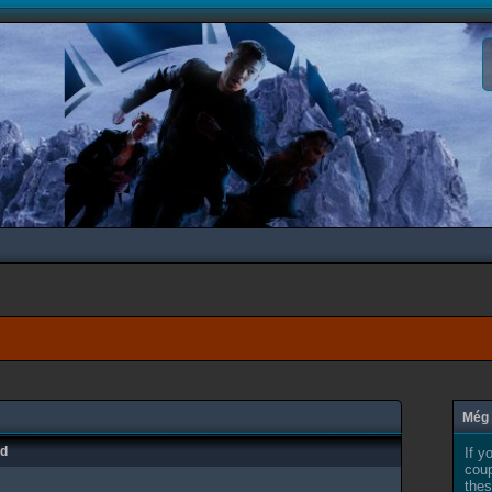
Még 
ad
If y
coup
thes