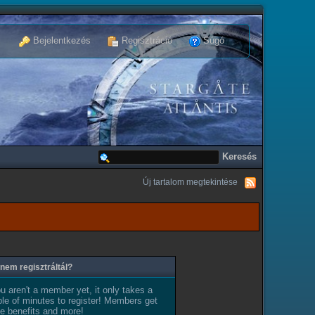
Bejelentkezés
Regisztráció
Súgó
Új tartalom megtekintése
nem regisztráltál?
ou aren't a member yet, it only takes a
le of minutes to register! Members get
e benefits and more!