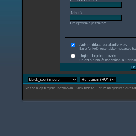
Jelszó:
Elfelejtettem a jelszavam
Automatikus bejelentkezés
Ezt a funkciót csak akkor használd ha s
Rejtett bejelentkezés
Ha ezt a funkciót használod, akkor nem
Vissza a lap tetejére
Kezdőoldal
Sütik törlése
Fórum megjelölése olvasot