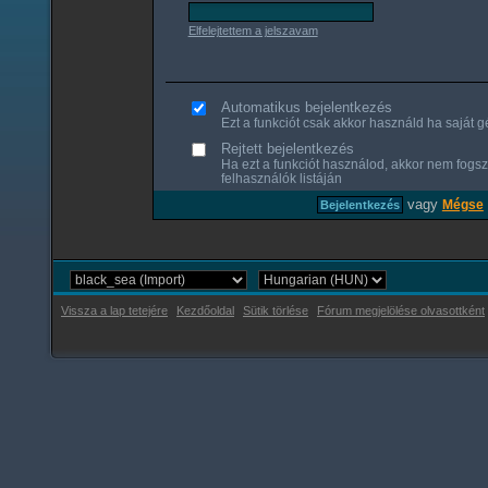
Elfelejtettem a jelszavam
Automatikus bejelentkezés
Ezt a funkciót csak akkor használd ha saját gé
Rejtett bejelentkezés
Ha ezt a funkciót használod, akkor nem fogsz
felhasználók listáján
vagy
Mégse
Vissza a lap tetejére
Kezdőoldal
Sütik törlése
Fórum megjelölése olvasottként