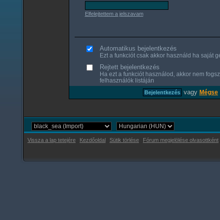
Elfelejtettem a jelszavam
Automatikus bejelentkezés
Ezt a funkciót csak akkor használd ha saját gé
Rejtett bejelentkezés
Ha ezt a funkciót használod, akkor nem fogsz
felhasználók listáján
vagy
Mégse
Vissza a lap tetejére
Kezdőoldal
Sütik törlése
Fórum megjelölése olvasottként