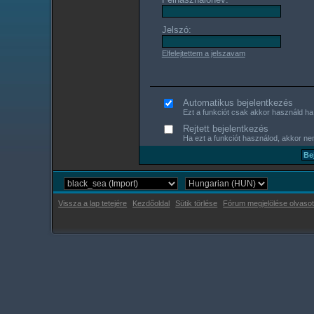
Jelszó:
Elfelejtettem a jelszavam
Automatikus bejelentkezés
Ezt a funkciót csak akkor használd ha s
Rejtett bejelentkezés
Ha ezt a funkciót használod, akkor nem
Vissza a lap tetejére
Kezdőoldal
Sütik törlése
Fórum megjelölése olvasot