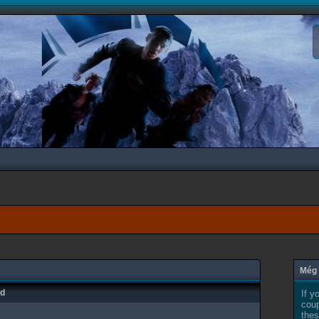
Még 
ad
If y
coup
thes