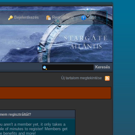
Bejelentkezés
Regisztráció
Súgó
Új tartalom megtekintése
nem regisztráltál?
ou aren't a member yet, it only takes a
le of minutes to register! Members get
e benefits and more!