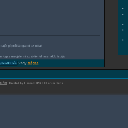
aját gépről látogatod az oldalt
 fogsz megjelenni az aktív felhasználók listáján
vagy
Mégse
tként
Created by Fisana
©
IPB 3.0 Forum Skins