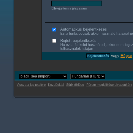
Elfelejtettem a jelszavam
Automatikus bejelentkezés
Ezt a funkciót csak akkor használd ha saját gé
Rejtett bejelentkezés
Ha ezt a funkciót használod, akkor nem fogsz
felhasználók listáján
vagy
Mégse
Vissza a lap tetejére
Kezdőoldal
Sütik törlése
Fórum megjelölése olvasottként