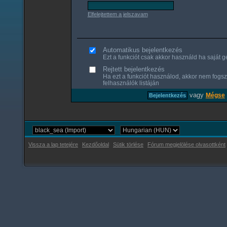
Elfelejtettem a jelszavam
Automatikus bejelentkezés
Ezt a funkciót csak akkor használd ha saját gé
Rejtett bejelentkezés
Ha ezt a funkciót használod, akkor nem fogsz
felhasználók listáján
vagy
Mégse
Vissza a lap tetejére
Kezdőoldal
Sütik törlése
Fórum megjelölése olvasottként